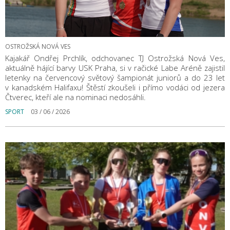
OSTROŽSKÁ NOVÁ VES
Kajakář Ondřej Prchlík, odchovanec TJ Ostrožská Nová Ves,
aktuálně hájící barvy USK Praha, si v račické Labe Aréně zajistil
letenky na červencový světový šampionát juniorů a do 23 let
v kanadském Halifaxu! Štěstí zkoušeli i přímo vodáci od jezera
Čtverec, kteří ale na nominaci nedosáhli.
SPORT
03 / 06 / 2026