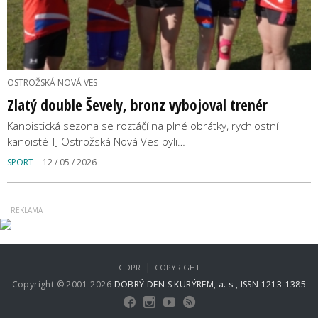
OSTROŽSKÁ NOVÁ VES
Zlatý double Ševely, bronz vybojoval trenér
Kanoistická sezona se roztáčí na plné obrátky, rychlostní
kanoisté TJ Ostrožská Nová Ves byli…
SPORT
12 / 05 / 2026
|
GDPR
COPYRIGHT
Copyright © 2001-2026
DOBRÝ DEN S KURÝREM, a. s., ISSN 1213-1385