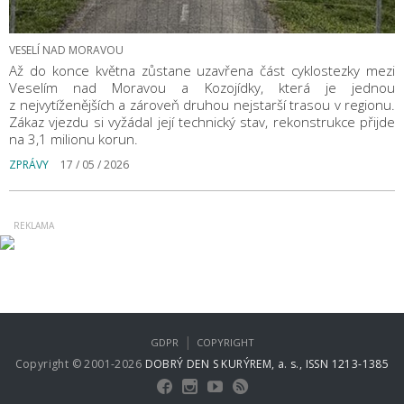
VESELÍ NAD MORAVOU
Až do konce května zůstane uzavřena část cyklostezky mezi
Veselím nad Moravou a Kozojídky, která je jednou
z nejvytíženějších a zároveň druhou nejstarší trasou v regionu.
Zákaz vjezdu si vyžádal její technický stav, rekonstrukce přijde
na 3,1 milionu korun.
ZPRÁVY
17 / 05 / 2026
|
GDPR
COPYRIGHT
Copyright © 2001-2026
DOBRÝ DEN S KURÝREM, a. s., ISSN 1213-1385