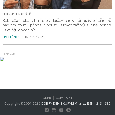
UHERSKÉ HRADIŠTĚ
Rok 2024 skončil a snad každý se ohlíží zpět a přemýšlí
nad tím, co mu přinesl. Spoustu silných zážitků si z něj odnesli
i slováčtí divadelníci.
SPOLEČNOST
07 / 01 / 2025
|
GDPR
COPYRIGHT
Copyright © 2001-2026
DOBRÝ DEN S KURÝREM, a. s., ISSN 1213-1385