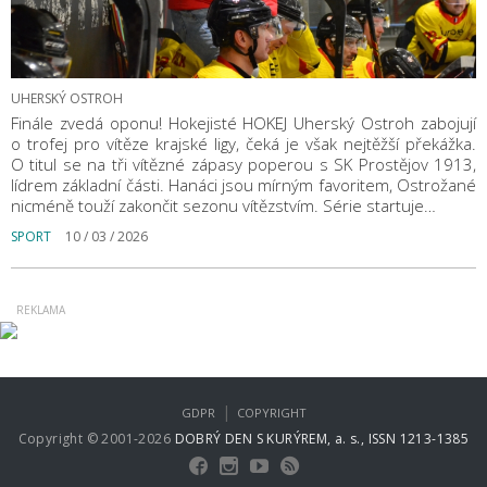
UHERSKÝ OSTROH
Finále zvedá oponu! Hokejisté HOKEJ Uherský Ostroh zabojují
o trofej pro vítěze krajské ligy, čeká je však nejtěžší překážka.
O titul se na tři vítězné zápasy poperou s SK Prostějov 1913,
lídrem základní části. Hanáci jsou mírným favoritem, Ostrožané
nicméně touží zakončit sezonu vítězstvím. Série startuje…
SPORT
10 / 03 / 2026
|
GDPR
COPYRIGHT
Copyright © 2001-2026
DOBRÝ DEN S KURÝREM, a. s., ISSN 1213-1385