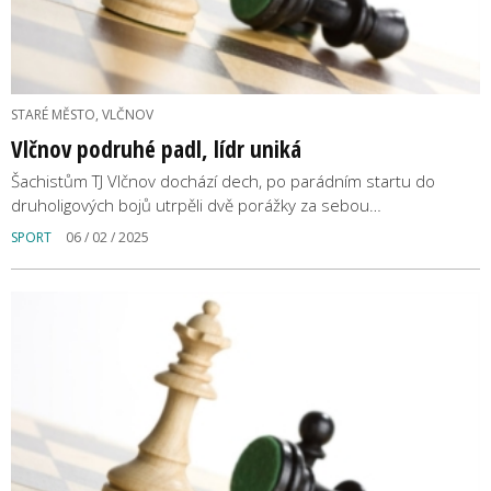
STARÉ MĚSTO, VLČNOV
Vlčnov podruhé padl, lídr uniká
Šachistům TJ Vlčnov dochází dech, po parádním startu do
druholigových bojů utrpěli dvě porážky za sebou…
SPORT
06 / 02 / 2025