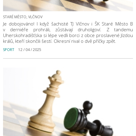
STARÉ MĚSTO, VLČNOV
Je dobojováno! I když šachisté TJ Vlčnov i ŠK Staré Město B
v derniéře prohráli, zůstávají druholigoví. Z tandemu
Uherskohradišťska si lépe vedli borci z obce proslavené Jízdou
králů, kteří skončili šestí. Okresní rival o dvě příčky zpět.
SPORT
12 / 04 / 2025