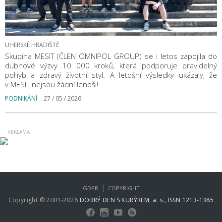
UHERSKÉ HRADIŠTĚ
Skupina MESIT (ČLEN OMNIPOL GROUP) se i letos zapojila do
dubnové výzvy 10 000 kroků, která podporuje pravidelný
pohyb a zdravý životní styl. A letošní výsledky ukázaly, že
v MESIT nejsou žádní lenoši!
PODNIKÁNÍ
27 / 05 / 2026
|
GDPR
COPYRIGHT
Copyright © 2001-2026
DOBRÝ DEN S KURÝREM, a. s., ISSN 1213-1385