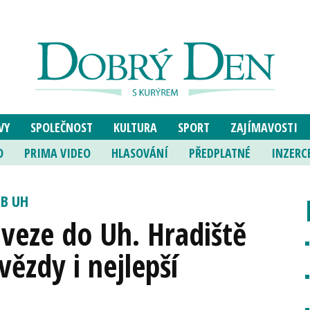
VY
SPOLEČNOST
KULTURA
SPORT
ZAJÍMAVOSTI
O
PRIMA VIDEO
HLASOVÁNÍ
PŘEDPLATNÉ
INZERC
UB UH
veze do Uh. Hradiště
ězdy i nejlepší