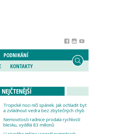
PODNIKÁNÍ
E
KONTAKTY
NEJČTENĚJŠÍ
Tropické noci ničí spánek. Jak ochladit byt
a zvládnout vedra bez zbytečných chyb
Nemovitosti radnice prodala rychlostí
blesku, vydělá 83 milionů
U starého mlýna vyrostl pumptrack,