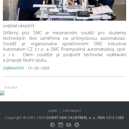
UHERSKÉ HRADIŠTĚ
Stříbrný píst SMC je mezinárodní soutěž pro studenty
technických škol zaměřená na průmyslovou automatizaci.
Soutěž je organizována společnostmi SMC Industrial
Automation CZ s.r.o. a SMC Priemyselná automatizácia, spol.
s r.o. ​ Cílem soutěže je podpořit technické vzdělávání
a propojit školní výuku…
ZAJÍMAVOSTI
13 / 05 / 2025
|
GDPR
COPYRIGHT
Copyright © 2001-2026
DOBRÝ DEN S KURÝREM, a. s., ISSN 1213-1385