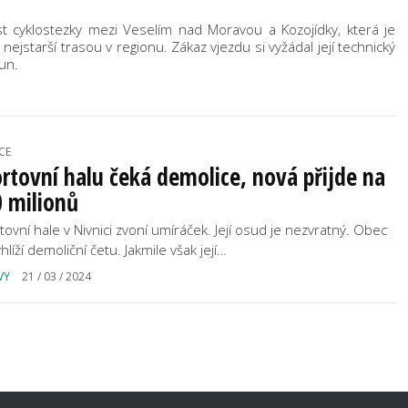
 cyklostezky mezi Veselím nad Moravou a Kozojídky, která je
ejstarší trasou v regionu. Zákaz vjezdu si vyžádal její technický
un.
CE
rtovní halu čeká demolice, nová přijde na
 milionů
tovní hale v Nivnici zvoní umíráček. Její osud je nezvratný. Obec
hlíží demoliční četu. Jakmile však její…
VY
21 / 03 / 2024