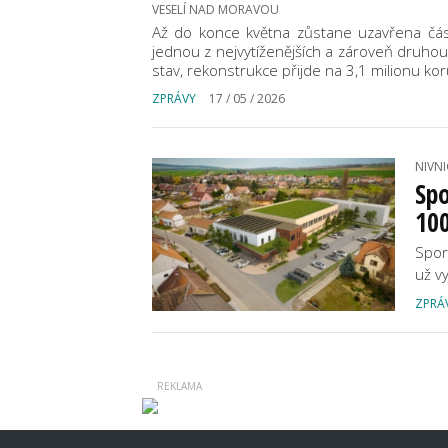
VESELÍ NAD MORAVOU
Až do konce května zůstane uzavřena část
jednou z nejvytíženějších a zároveň druhou n
stav, rekonstrukce přijde na 3,1 milionu kor
ZPRÁVY
17 / 05 / 2026
NIVNI
Spo
100
Spor
už vy
ZPRÁ