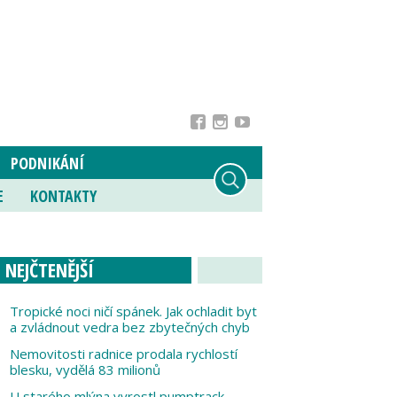
PODNIKÁNÍ
E
KONTAKTY
NEJČTENĚJŠÍ
Tropické noci ničí spánek. Jak ochladit byt
a zvládnout vedra bez zbytečných chyb
Nemovitosti radnice prodala rychlostí
blesku, vydělá 83 milionů
U starého mlýna vyrostl pumptrack,