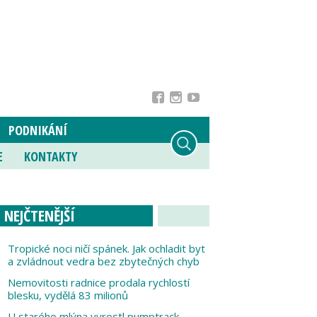
PODNIKÁNÍ
E
KONTAKTY
NEJČTENĚJŠÍ
Tropické noci ničí spánek. Jak ochladit byt
a zvládnout vedra bez zbytečných chyb
Nemovitosti radnice prodala rychlostí
blesku, vydělá 83 milionů
U starého mlýna vyrostl pumptrack,