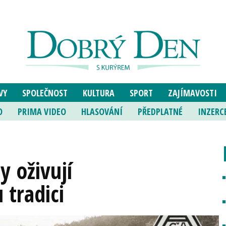
VY
SPOLEČNOST
KULTURA
SPORT
ZAJÍMAVOSTI
O
PRIMA VIDEO
HLASOVÁNÍ
PŘEDPLATNÉ
INZERC
 oživují
 tradici