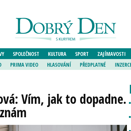
VY
SPOLEČNOST
KULTURA
SPORT
ZAJÍMAVOSTI
O
PRIMA VIDEO
HLASOVÁNÍ
PŘEDPLATNÉ
INZERC
vá: Vím, jak to dopadne.
eznám