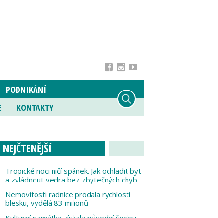
PODNIKÁNÍ
E
KONTAKTY
NEJČTENĚJŠÍ
Tropické noci ničí spánek. Jak ochladit byt
a zvládnout vedra bez zbytečných chyb
Nemovitosti radnice prodala rychlostí
blesku, vydělá 83 milionů
Kulturní památka získala původní šedou