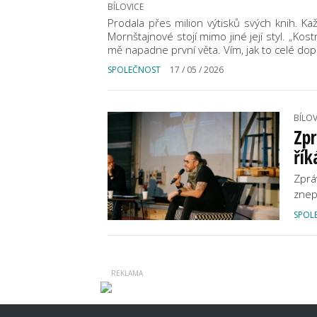
BÍLOVICE
Prodala přes milion výtisků svých knih. Ka
Mornštajnové stojí mimo jiné její styl. „Kos
mě napadne první věta. Vím, jak to celé dop
SPOLEČNOST
17 / 05 / 2026
BÍLOV
Zp
řík
Zprá
znep
SPOL