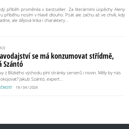
ždý příběh proměnila v bestseller. Za literárními úspěchy Aleny
tru příběhu nosím v hlavě dlouho. Psát ale začnu až ve chvíli, kdy
adne, ale dějová linka i charaktery…
ICE
ravodajství se má konzumovat střídmě,
á Szántó
vy z Blízkého východu plní stránky serverů i novin. Měly by nás
okojovat? Jakub Szántó, expert…
EČNOST
18 / 04 / 2026