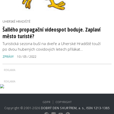
UHERSKÉ HRADIŠTĚ
Šallého propagační videospot boduje. Zaplaví
město turisté?
Turistická sezona buší na dveře a Uherské Hradiště touží
po dvou hubených covidových letech přilákat…
ZPRÁVY
10 / 05 / 2022
|
GDPR
COPYRIGHT
Copyright © 2001-2026
DOBRÝ DEN S KURÝREM, a. s., ISSN 1213-1385