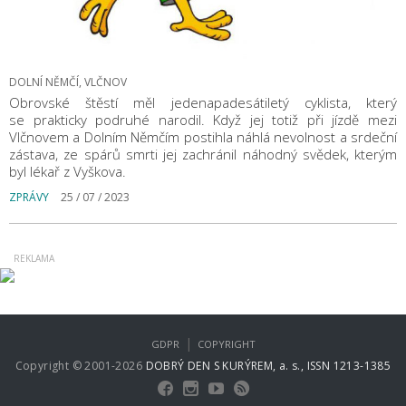
DOLNÍ NĚMČÍ, VLČNOV
Obrovské štěstí měl jedenapadesátiletý cyklista, který
se prakticky podruhé narodil. Když jej totiž při jízdě mezi
Vlčnovem a Dolním Němčím postihla náhlá nevolnost a srdeční
zástava, ze spárů smrti jej zachránil náhodný svědek, kterým
byl lékař z Vyškova.
ZPRÁVY
25 / 07 / 2023
|
GDPR
COPYRIGHT
Copyright © 2001-2026
DOBRÝ DEN S KURÝREM, a. s., ISSN 1213-1385