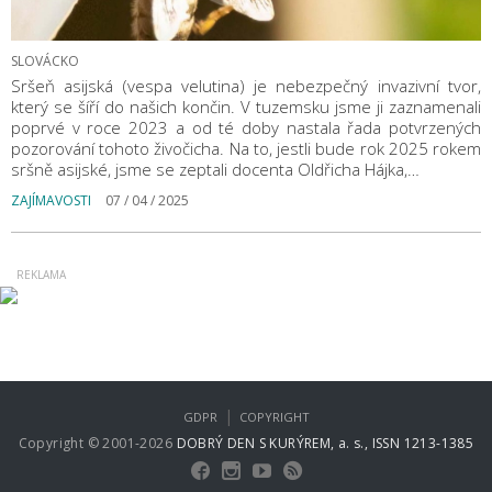
SLOVÁCKO
Sršeň asijská (vespa velutina) je nebezpečný invazivní tvor,
který se šíří do našich končin. V tuzemsku jsme ji zaznamenali
poprvé v roce 2023 a od té doby nastala řada potvrzených
pozorování tohoto živočicha. Na to, jestli bude rok 2025 rokem
sršně asijské, jsme se zeptali docenta Oldřicha Hájka,…
ZAJÍMAVOSTI
07 / 04 / 2025
|
GDPR
COPYRIGHT
Copyright © 2001-2026
DOBRÝ DEN S KURÝREM, a. s., ISSN 1213-1385