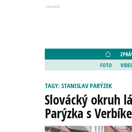
ZPRÁ
FOTO
VIDE
TAGY: STANISLAV PARÝZEK
Slovácký okruh l
Parýzka s Verbík