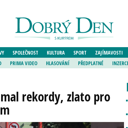
VY
SPOLEČNOST
KULTURA
SPORT
ZAJÍMAVOSTI
O
PRIMA VIDEO
HLASOVÁNÍ
PŘEDPLATNÉ
INZERC
ámal rekordy, zlato pro
em