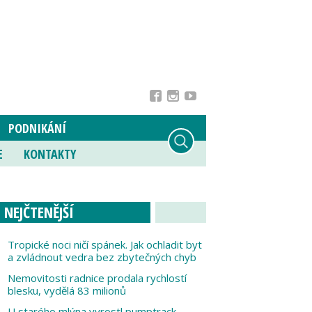
PODNIKÁNÍ
E
KONTAKTY
NEJČTENĚJŠÍ
Tropické noci ničí spánek. Jak ochladit byt
a zvládnout vedra bez zbytečných chyb
Nemovitosti radnice prodala rychlostí
blesku, vydělá 83 milionů
U starého mlýna vyrostl pumptrack,