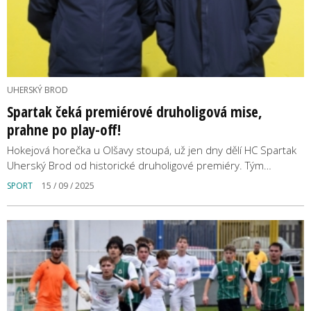
UHERSKÝ BROD
Spartak čeká premiérové druholigová mise,
prahne po play-off!
Hokejová horečka u Olšavy stoupá, už jen dny dělí HC Spartak
Uherský Brod od historické druholigové premiéry. Tým…
SPORT
15 / 09 / 2025