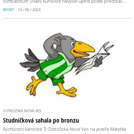
softbalistům Snails Kunovice nevyšel úplně podle představ.…
SPORT
13 / 05 / 2023
OSTROŽSKÁ NOVÁ VES
Studničková sahala po bronzu
Rychlostní kanoisté TJ Ostrožská Nová Ves na jezeře Matylda