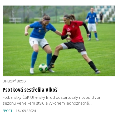
UHERSKÝ BROD
Psotková sestřelila Vlkoš
Fotbalistky ČSK Uherský Brod odstartovaly novou divizní
sezonu ve velkém stylu a výkonem jednoznačně…
SPORT
16 / 09 / 2024