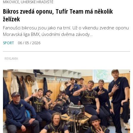
MÍKOVICE, UHERSKÉ HRADIŠTĚ
Bikros zvedá oponu, Tufír Team má několik
želízek
Fanoušci bikrosu jsou jako na trní. Už o víkendu zvedne oponu
Moravská liga BMX, úvodními dvěma závody…
SPORT
06 / 05 / 2026