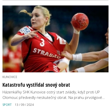
KUNOVICE
Katastrofu vystřídal snový obrat
Házenkářky SHK Kunovice ostrý start zvládly, když proti UP
Olomouc předvedly neskutečný obrat. Na prahu prvoligové…
SPORT
13 / 09 / 2024