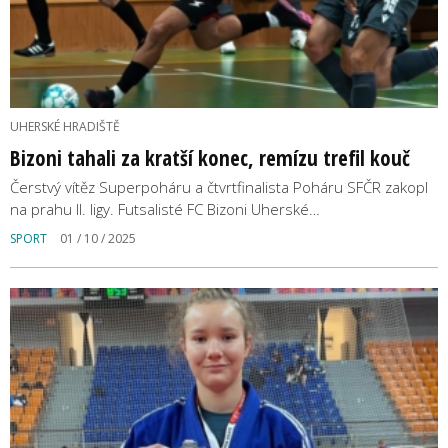
UHERSKÉ HRADIŠTĚ
Bizoni tahali za kratší konec, remízu trefil kouč
Čerstvý vítěz Superpoháru a čtvrtfinalista Poháru SFČR zakopl
na prahu II. ligy. Futsalisté FC Bizoni Uherské…
SPORT
01 / 10 / 2025