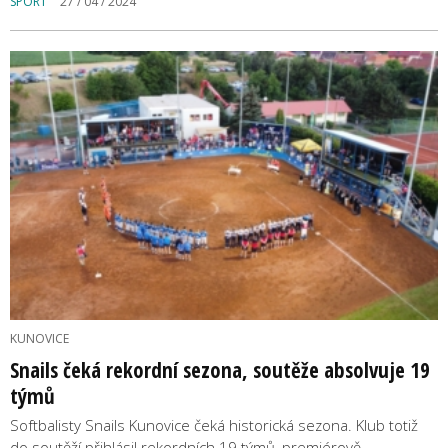
SPORT
27 / 04 / 2024
KUNOVICE
Snails čeká rekordní sezona, soutěže absolvuje 19
týmů
Softbalisty Snails Kunovice čeká historická sezona. Klub totiž
do soutěží přihlásil rekordních 19 týmů, premiérově…