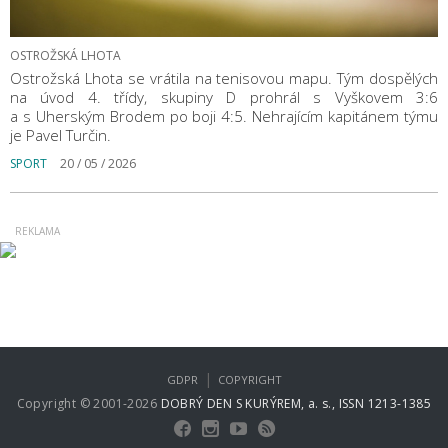
OSTROŽSKÁ LHOTA
Ostrožská Lhota se vrátila na tenisovou mapu. Tým dospělých
na úvod 4. třídy, skupiny D prohrál s Vyškovem 3:6
a s Uherským Brodem po boji 4:5. Nehrajícím kapitánem týmu
je Pavel Turčin.
SPORT
20 / 05 / 2026
|
GDPR
COPYRIGHT
Copyright © 2001-2026
DOBRÝ DEN S KURÝREM, a. s., ISSN 1213-1385