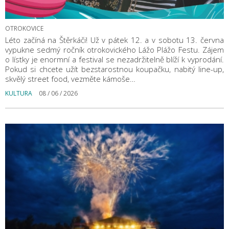
OTROKOVICE
Léto začíná na Štěrkáči! Už v pátek 12. a v sobotu 13. června
vypukne sedmý ročník otrokovického Lážo Plážo Festu. Zájem
o lístky je enormní a festival se nezadržitelně blíží k vyprodání.
Pokud si chcete užít bezstarostnou koupačku, nabitý line-up,
skvělý street food, vezměte kámoše…
KULTURA
08 / 06 / 2026