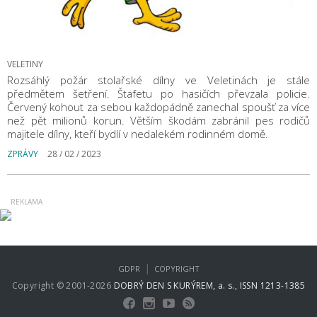
VELETINY
Rozsáhlý požár stolařské dílny ve Veletinách je stále
předmětem šetření. Štafetu po hasičích převzala policie.
Červený kohout za sebou každopádně zanechal spoušť za více
než pět milionů korun. Větším škodám zabránil pes rodičů
majitele dílny, kteří bydlí v nedalekém rodinném domě.
ZPRÁVY
28 / 02 / 2023
|
GDPR
COPYRIGHT
Copyright © 2001-2026
DOBRÝ DEN S KURÝREM, a. s., ISSN 1213-1385