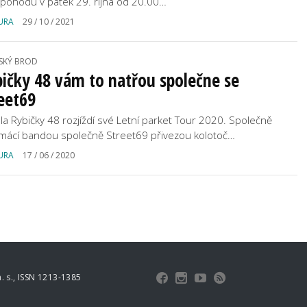
 pohodu v pátek 29. října od 20.00…
URA
29 / 10 / 2021
SKÝ BROD
ičky 48 vám to natřou společne se
eet69
la Rybičky 48 rozjíždí své Letní parket Tour 2020. Společně
mácí bandou společně Street69 přivezou kolotoč…
URA
17 / 06 / 2020
 s., ISSN 1213-1385