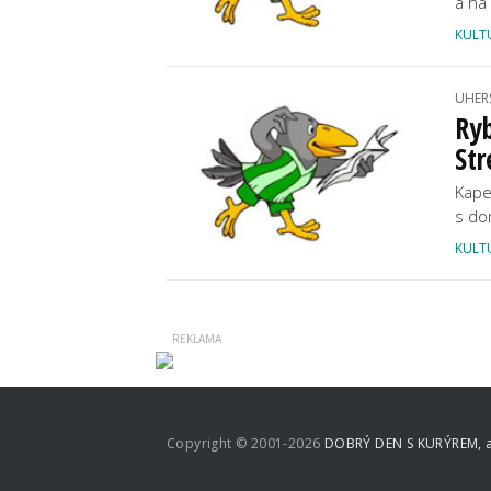
a na
KULT
UHER
Ryb
Str
Kape
s do
KULT
Copyright © 2001-2026
DOBRÝ DEN S KURÝREM, a.