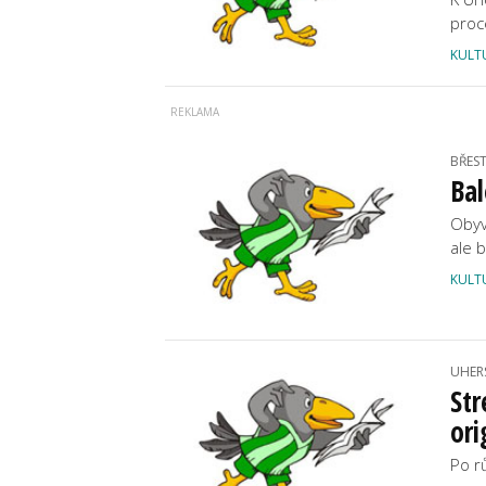
proc
KULT
BŘES
Bal
Obyv
ale 
KULT
UHER
Str
ori
Po r