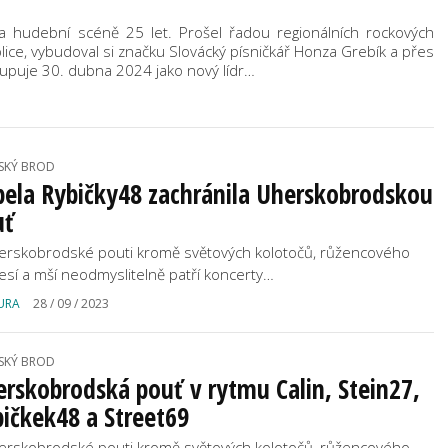
 hudební scéně 25 let. Prošel řadou regionálních rockových
blice, vybudoval si značku Slovácký písničkář Honza Grebík a přes
upuje 30. dubna 2024 jako nový lídr…
SKÝ BROD
ela Rybičky48 zachránila Uherskobrodskou
uť
erskobrodské pouti kromě světových kolotočů, růžencového
esí a mší neodmyslitelně patří koncerty…
URA
28 / 09 / 2023
SKÝ BROD
rskobrodská pouť v rytmu Calin, Stein27,
ičkek48 a Street69
erskobrodské pouti kromě světových kolotočů, růžencového