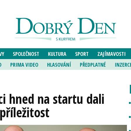
VY
SPOLEČNOST
KULTURA
SPORT
ZAJÍMAVOSTI
O
PRIMA VIDEO
HLASOVÁNÍ
PŘEDPLATNÉ
INZERC
ci hned na startu dali
příležitost