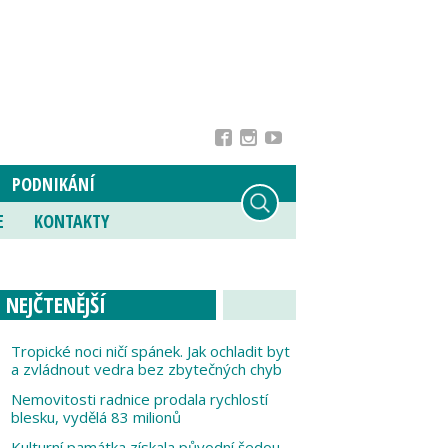
PODNIKÁNÍ
E
KONTAKTY
NEJČTENĚJŠÍ
Tropické noci ničí spánek. Jak ochladit byt
a zvládnout vedra bez zbytečných chyb
Nemovitosti radnice prodala rychlostí
blesku, vydělá 83 milionů
Kulturní památka získala původní šedou