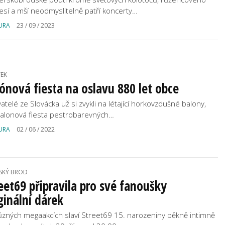
esí a mší neodmyslitelně patří koncerty…
URA
23 / 09 / 2023
TEK
ónová fiesta na oslavu 880 let obce
atelé ze Slovácka už si zvykli na létající horkovzdušné balony,
balonová fiesta pestrobarevných…
URA
02 / 06 / 2022
SKÝ BROD
eet69 připravila pro své fanoušky
ginální dárek
ůzných megaakcích slaví Street69 15. narozeniny pěkně intimně