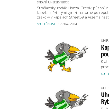
STRÁNÍ, UHERSKÝ BROD
Straňanský rodák Honza Grebík působí na
kapel, s některými vyrazil na turné po repu
záskoky v kapelách Street69 a Argema nast
SPOLEČNOST
17 / 04 / 2024
UHER
Kap
po
K Uh
proc
KULT
UHER
Uhe
Ryb
K Uh