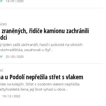
VY
14 / 07 / 2025
ÁCKO
 zraněných, řidiče kamionu zachránili
dci
 týden zažili záchranáři, hasiči i policisté na silnicích
skohradišťska, zasahovali u čtyř…
VY
25 / 03 / 2025
LÍ
a u Podolí nepřežila střet s vlakem
édie na kolejích. Střet s osobním vlakem nepřežila
tyřicetiletá žena, její život vyhasl u obce…
19 / 12 / 2022