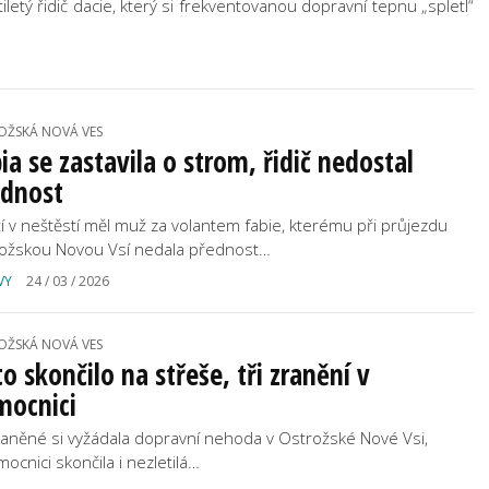
etý řidič dacie, který si frekventovanou dopravní tepnu „spletl“
OŽSKÁ NOVÁ VES
ia se zastavila o strom, řidič nedostal
ednost
tí v neštěstí měl muž za volantem fabie, kterému při průjezdu
ožskou Novou Vsí nedala přednost…
VY
24 / 03 / 2026
OŽSKÁ NOVÁ VES
o skončilo na střeše, tři zranění v
mocnici
zraněné si vyžádala dopravní nehoda v Ostrožské Nové Vsi,
mocnici skončila i nezletilá…