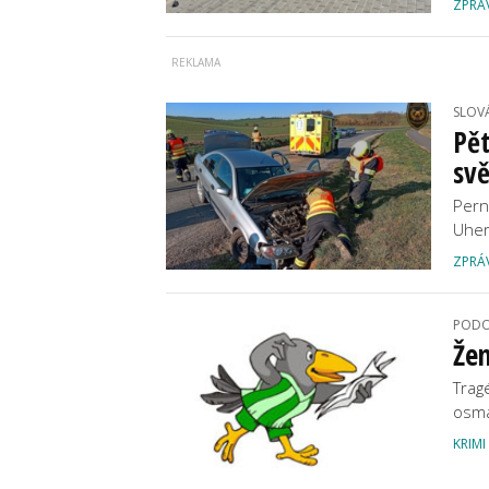
ZPRÁ
SLOV
Pět
svě
Perný
Uher
ZPRÁ
PODO
Žen
Trag
osmač
KRIMI