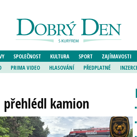
VY
SPOLEČNOST
KULTURA
SPORT
ZAJÍMAVOSTI
O
PRIMA VIDEO
HLASOVÁNÍ
PŘEDPLATNÉ
INZERC
a přehlédl kamion