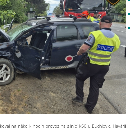
oval na několik hodin provoz na silnici I/50 u Buchlovic. Havárii