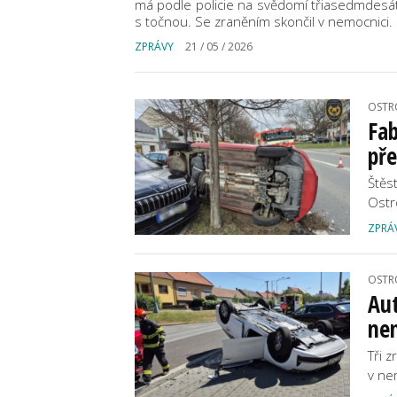
má podle policie na svědomí třiasedmdesátil
s točnou. Se zraněním skončil v nemocnici.
ZPRÁVY
21 / 05 / 2026
OSTR
Fab
př
Štěs
Ostr
ZPRÁ
OSTR
Aut
ne
Tři 
v ne