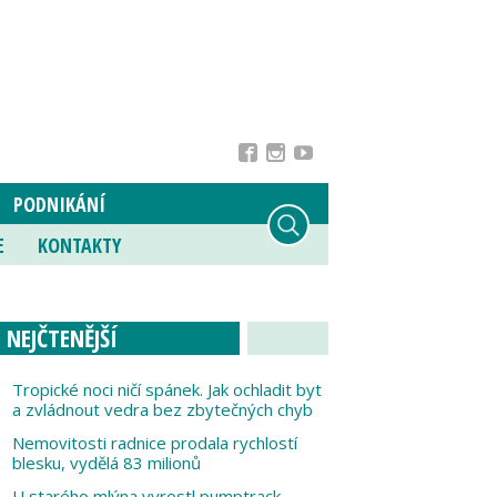
PODNIKÁNÍ
E
KONTAKTY
NEJČTENĚJŠÍ
Tropické noci ničí spánek. Jak ochladit byt
a zvládnout vedra bez zbytečných chyb
Nemovitosti radnice prodala rychlostí
blesku, vydělá 83 milionů
U starého mlýna vyrostl pumptrack,