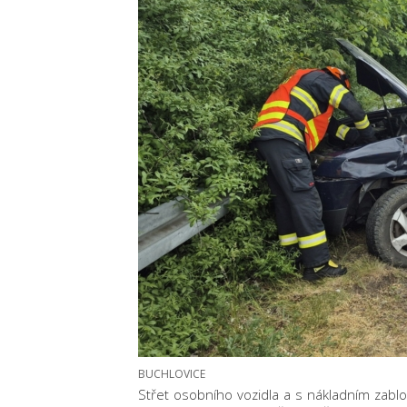
BUCHLOVICE
Střet osobního vozidla a s nákladním zablok