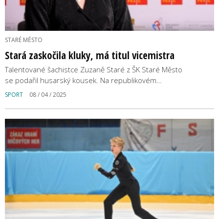
STARÉ MĚSTO
Stará zaskočila kluky, má titul vicemistra
Talentované šachistce Zuzaně Staré z ŠK Staré Město
se podařil husarský kousek. Na republikovém…
SPORT
08 / 04 / 2025