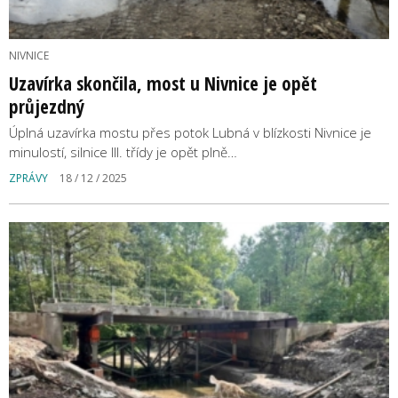
NIVNICE
Uzavírka skončila, most u Nivnice je opět
průjezdný
Úplná uzavírka mostu přes potok Lubná v blízkosti Nivnice je
minulostí, silnice III. třídy je opět plně…
ZPRÁVY
18 / 12 / 2025