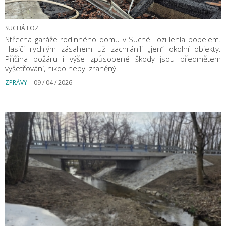
SUCHÁ LOZ
Střecha garáže rodinného domu v Suché Lozi lehla popelem.
Hasiči rychlým zásahem už zachránili „jen“ okolní objekty.
Příčina požáru i výše způsobené škody jsou předmětem
vyšetřování, nikdo nebyl zraněný.
ZPRÁVY
09 / 04 / 2026