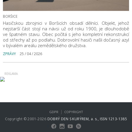
BORŠICE
Hasičskou zbrojnici v Boršicích obsadí dělníci. Objekt, jehož
nejstarší část stojí na návsi už od roku 1900, je dlouhodobě
ve špatném stavu. Obec počítá s jeho kompletní rekonstrukcí
od střechy až po podlahu. Dobrovolní hasiči našli dočasný azyl
v bývalém areálu zemědělského družstva.
ZPRÁVY
25 / 04 / 2026
|
GDPR
COPYRIGHT
Copyright © 2001-2026
DOBRÝ DEN S KURÝREM, a. s., ISSN 1213-1385