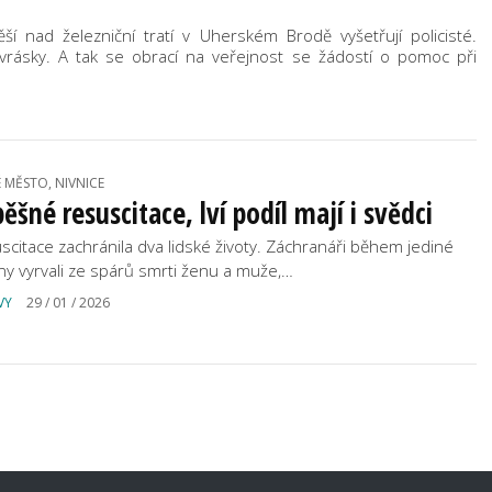
ší nad železniční tratí v Uherském Brodě vyšetřují policisté.
á vrásky. A tak se obrací na veřejnost se žádostí o pomoc při
 MĚSTO, NIVNICE
ěšné resuscitace, lví podíl mají i svědci
scitace zachránila dva lidské životy. Záchranáři během jediné
ny vyrvali ze spárů smrti ženu a muže,…
VY
29 / 01 / 2026