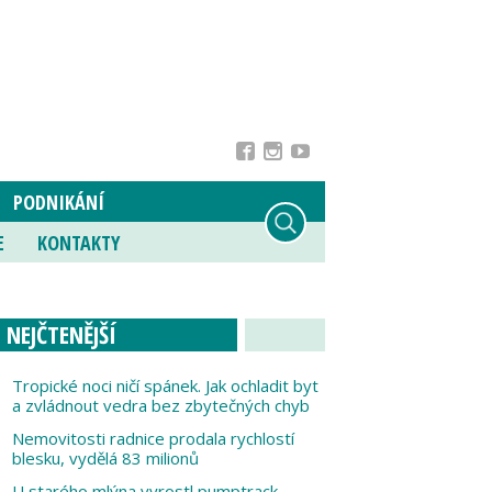
PODNIKÁNÍ
E
KONTAKTY
NEJČTENĚJŠÍ
Tropické noci ničí spánek. Jak ochladit byt
a zvládnout vedra bez zbytečných chyb
Nemovitosti radnice prodala rychlostí
blesku, vydělá 83 milionů
U starého mlýna vyrostl pumptrack,