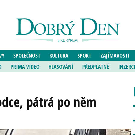
VY
SPOLEČNOST
KULTURA
SPORT
ZAJÍMAVOSTI
O
PRIMA VIDEO
HLASOVÁNÍ
PŘEDPLATNÉ
INZERC
hodce, pátrá po něm