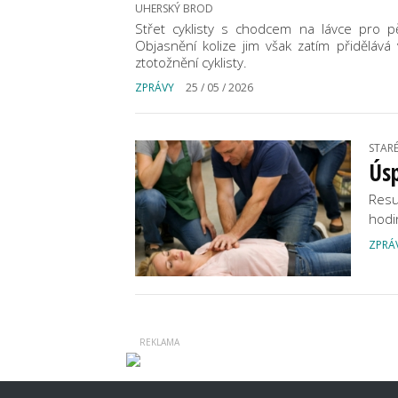
UHERSKÝ BROD
Střet cyklisty s chodcem na lávce pro pě
Objasnění kolize jim však zatím přiděláv
ztotožnění cyklisty.
ZPRÁVY
25 / 05 / 2026
STARÉ
Úsp
Resu
hodi
ZPRÁ