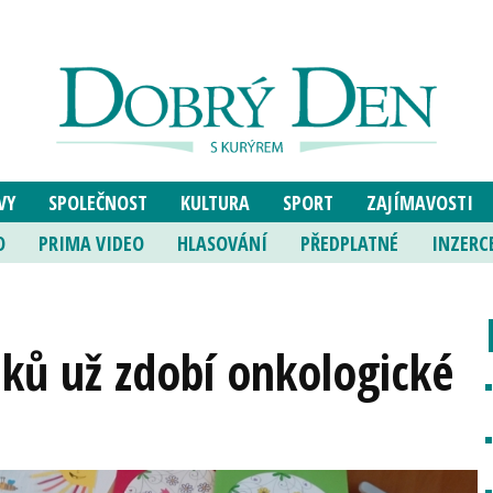
VY
SPOLEČNOST
KULTURA
SPORT
ZAJÍMAVOSTI
O
PRIMA VIDEO
HLASOVÁNÍ
PŘEDPLATNÉ
INZERC
áků už zdobí onkologické