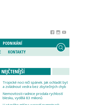
PODNIKÁNÍ
E
KONTAKTY
NEJČTENĚJŠÍ
Tropické noci ničí spánek. Jak ochladit byt
a zvládnout vedra bez zbytečných chyb
Nemovitosti radnice prodala rychlostí
blesku, vydělá 83 milionů
U starého mlýna vyrostl pumptrack,