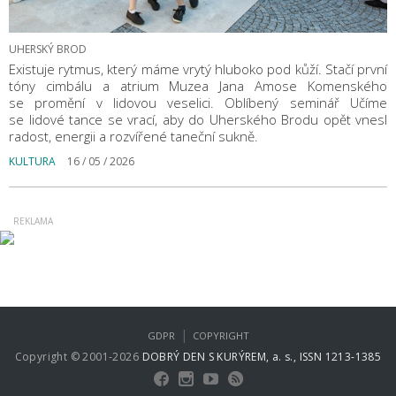
UHERSKÝ BROD
Existuje rytmus, který máme vrytý hluboko pod kůží. Stačí první
tóny cimbálu a atrium Muzea Jana Amose Komenského
se promění v lidovou veselici. Oblíbený seminář Učíme
se lidové tance se vrací, aby do Uherského Brodu opět vnesl
radost, energii a rozvířené taneční sukně.
KULTURA
16 / 05 / 2026
|
GDPR
COPYRIGHT
Copyright © 2001-2026
DOBRÝ DEN S KURÝREM, a. s., ISSN 1213-1385