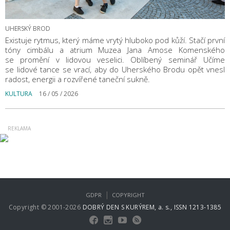
UHERSKÝ BROD
Existuje rytmus, který máme vrytý hluboko pod kůží. Stačí první
tóny cimbálu a atrium Muzea Jana Amose Komenského
se promění v lidovou veselici. Oblíbený seminář Učíme
se lidové tance se vrací, aby do Uherského Brodu opět vnesl
radost, energii a rozvířené taneční sukně.
KULTURA
16 / 05 / 2026
|
GDPR
COPYRIGHT
Copyright © 2001-2026
DOBRÝ DEN S KURÝREM, a. s., ISSN 1213-1385