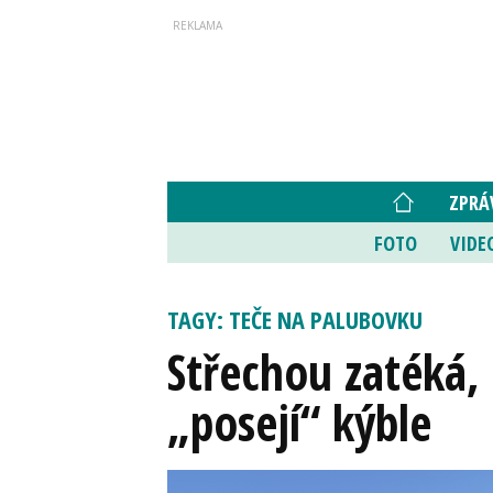
ZPRÁ
FOTO
VIDE
TAGY: TEČE NA PALUBOVKU
Střechou zatéká, 
„posejí“ kýble