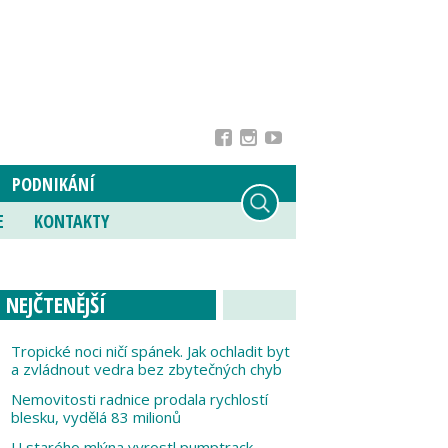
PODNIKÁNÍ
E
KONTAKTY
NEJČTENĚJŠÍ
Tropické noci ničí spánek. Jak ochladit byt
a zvládnout vedra bez zbytečných chyb
Nemovitosti radnice prodala rychlostí
blesku, vydělá 83 milionů
U starého mlýna vyrostl pumptrack,