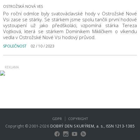
OSTROŽSKÁ NOVÁ VES
Po roční odmlce byly svatováclavské hody v Ostrožské Nové
Vsi zase se stárky. Se stárkem jsme spolu tančili první hodové
vystoupení už jako předškoláci, vzpomíná stárka Tereza
Vojtková, která se stárkem Dominikem Miklíčkem o víkendu
vedla v Ostrožské Nové Vsi hodový průvod.
SPOLEČNOST
02 / 10 / 2023
|
GDPR
COPYRIGHT
Copyright © 2001-2026
DOBRÝ DEN S KURÝREM, a. s., ISSN 1213-1385