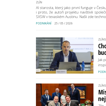
ZLÍN
AI starosta, který jako první funguje v Česku
i proto, že autoři projektu navštívili spo
SXSW v texaském Austinu. Našli zde techno
PODNIKÁNÍ
25 / 05 / 2026
ZLÍNS
Chc
bud
Jak 
insp
PODN
ZLÍNS
Mi
ne
Zlín