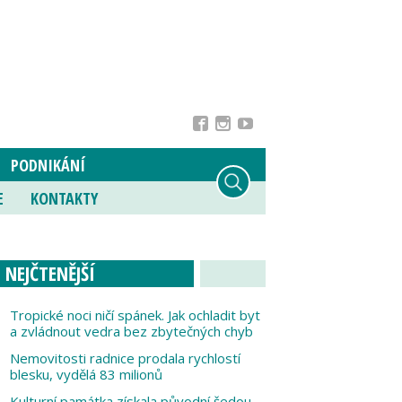
PODNIKÁNÍ
E
KONTAKTY
NEJČTENĚJŠÍ
Tropické noci ničí spánek. Jak ochladit byt
a zvládnout vedra bez zbytečných chyb
Nemovitosti radnice prodala rychlostí
blesku, vydělá 83 milionů
Kulturní památka získala původní šedou