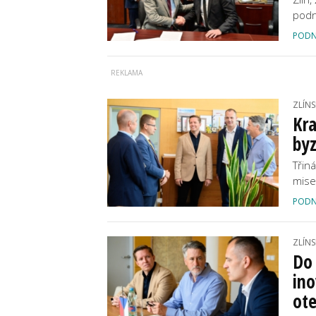
podn
PODN
ZLÍNS
Kra
byz
Třin
mise
PODN
ZLÍNS
Do 
ino
ote