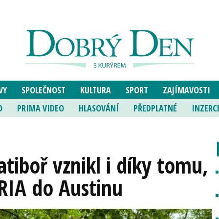
VY
SPOLEČNOST
KULTURA
SPORT
ZAJÍMAVOSTI
O
PRIMA VIDEO
HLASOVÁNÍ
PŘEDPLATNÉ
INZERC
atiboř vznikl i díky tomu,
 ZRIA do Austinu