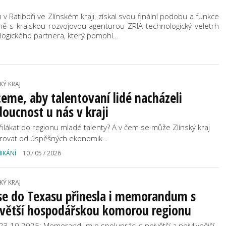
 v Ratiboři ve Zlínském kraji, získal svou finální podobu a funkce
lečně s krajskou rozvojovou agenturou ZRIA technologický veletrh
logického partnera, který pomohl…
KÝ KRAJ
eme, aby talentovaní lidé nacházeli
oucnost u nás v kraji
přilákat do regionu mladé talenty? A v čem se může Zlínský kraj
irovat od úspěšných ekonomik…
IKÁNÍ
10 / 05 / 2026
KÝ KRAJ
se do Texasu přinesla i memorandum s
jvětší hospodářskou komorou regionu
, 23.10.2025: Memorandum o spolupráci s největší a nejvlivnější