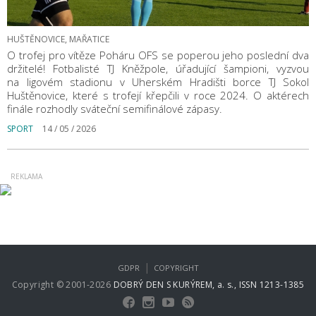
HUŠTĚNOVICE, MAŘATICE
O trofej pro vítěze Poháru OFS se poperou jeho poslední dva
držitelé! Fotbalisté TJ Kněžpole, úřadující šampioni, vyzvou
na ligovém stadionu v Uherském Hradišti borce TJ Sokol
Huštěnovice, které s trofejí křepčili v roce 2024. O aktérech
finále rozhodly sváteční semifinálové zápasy.
SPORT
14 / 05 / 2026
|
GDPR
COPYRIGHT
Copyright © 2001-2026
DOBRÝ DEN S KURÝREM, a. s., ISSN 1213-1385