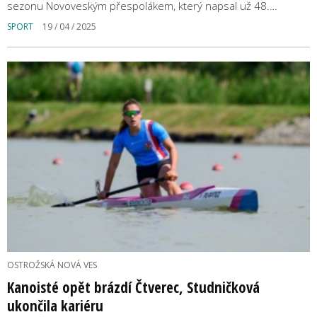
sezonu Novoveským přespolákem, který napsal už 48.…
SPORT
19 / 04 / 2025
OSTROŽSKÁ NOVÁ VES
Kanoisté opět brázdí Čtverec, Studničková
ukončila kariéru