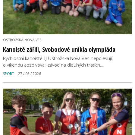
OSTROŽSKÁ NOVÁ VES
Kanoisté zářili, Svobodové unikla olympiáda
Rychlostní kanoisté TJ Ostrožská Nová Ves nepolevují,
o víkendu absolvovali závod na dlouhých tratích…
SPORT
27 / 05 / 2026