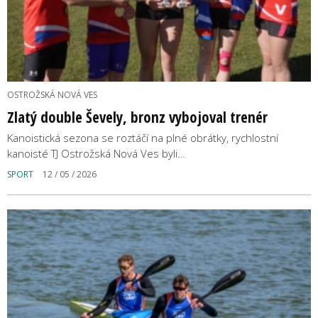
OSTROŽSKÁ NOVÁ VES
Zlatý double Ševely, bronz vybojoval trenér
Kanoistická sezona se roztáčí na plné obrátky, rychlostní
kanoisté TJ Ostrožská Nová Ves byli…
SPORT
12 / 05 / 2026