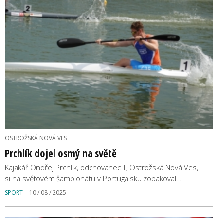
OSTROŽSKÁ NOVÁ VES
Prchlík dojel osmý na světě
Kajakář Ondřej Prchlík, odchovanec TJ Ostrožská Nová Ves,
si na světovém šampionátu v Portugalsku zopakoval…
SPORT
10 / 08 / 2025