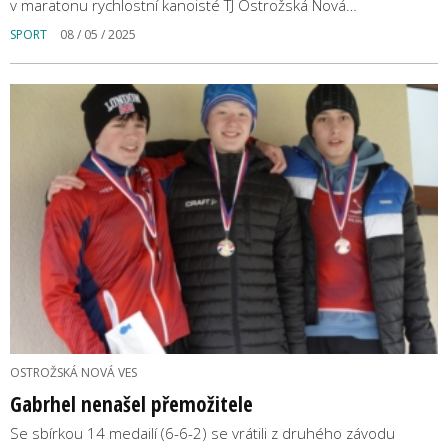
v maratonu rychlostní kanoisté TJ Ostrožská Nová…
SPORT
08 / 05 / 2025
OSTROŽSKÁ NOVÁ VES
Gabrhel nenašel přemožitele
Se sbírkou 14 medailí (6-6-2) se vrátili z druhého závodu