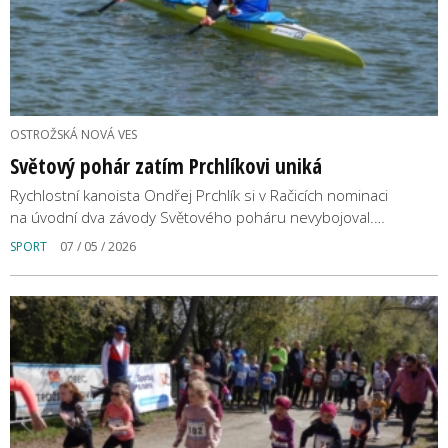
OSTROŽSKÁ NOVÁ VES
Světový pohár zatím Prchlíkovi uniká
Rychlostní kanoista Ondřej Prchlík si v Račicích nominaci
na úvodní dva závody Světového poháru nevybojoval.…
SPORT
07 / 05 / 2026