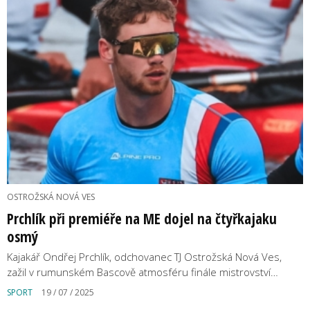
OSTROŽSKÁ NOVÁ VES
Prchlík při premiéře na ME dojel na čtyřkajaku
osmý
Kajakář Ondřej Prchlík, odchovanec TJ Ostrožská Nová Ves,
zažil v rumunském Bascově atmosféru finále mistrovství…
SPORT
19 / 07 / 2025