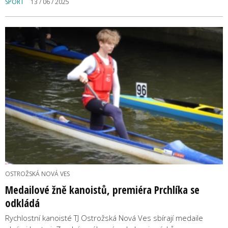
SPORT
13 / 06 / 2025
OSTROŽSKÁ NOVÁ VES
Medailové žně kanoistů, premiéra Prchlíka se
odkládá
Rychlostní kanoisté TJ Ostrožská Nová Ves sbírají medaile