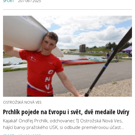
SPORT
20 / 06 / 2025
OSTROŽSKÁ NOVÁ VES
Prchlík pojede na Evropu i svět, dvě medaile Uvíry
Kajakář Ondřej Prchlík, odchovanec TJ Ostrožská Nová Ves,
hájící barvy pražského USK, si odbude premiérovou účast…