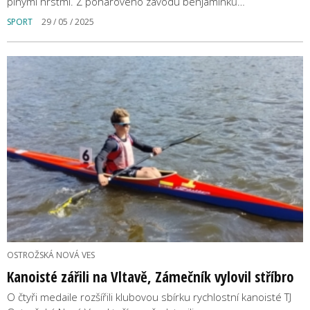
plnými hrstmi. Z pohárového závodu benjamínků…
SPORT
29 / 05 / 2025
OSTROŽSKÁ NOVÁ VES
Kanoisté zářili na Vltavě, Zámečník vylovil stříbro
O čtyři medaile rozšířili klubovou sbírku rychlostní kanoisté TJ