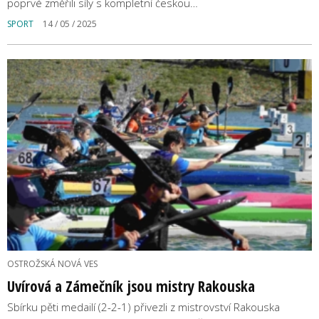
poprvé změřili síly s kompletní českou…
SPORT
14 / 05 / 2025
OSTROŽSKÁ NOVÁ VES
Uvírová a Zámečník jsou mistry Rakouska
Sbírku pěti medailí (2-2-1) přivezli z mistrovství Rakouska