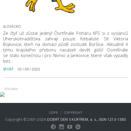
SLOVÁCKO
Ze čtyř už zůstal jediný! Čtvrtfinále Poháru KFS si z vyslanců
Uherskohradišťska zahrají pouze fotbalisté SK Viktoria
Bojkovice, kteří na domácí půdě zostudili Boršice. Aktuálně X
týmu krajského přeboru nasázeli devět gólů! Osmifinále
se stalo konečnou i pro Nivnici a Jankovice, které však vypadly
bez…
SPORT
03 / 09 / 2020
|
GDPR
COPYRIGHT
Copyright © 2001-2026
DOBRÝ DEN S KURÝREM, a. s., ISSN 1213-1385