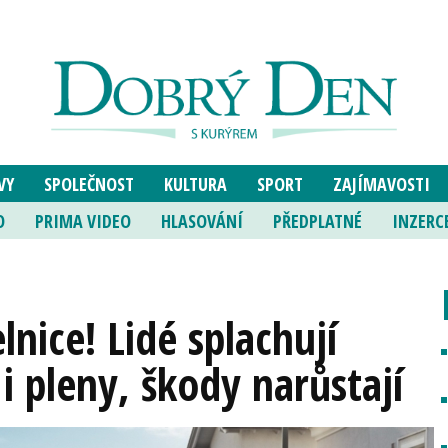
VY
SPOLEČNOST
KULTURA
SPORT
ZAJÍMAVOSTI
O
PRIMA VIDEO
HLASOVÁNÍ
PŘEDPLATNÉ
INZERC
nice! Lidé splachují
i pleny, škody narůstají