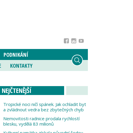
PODNIKÁNÍ
E
KONTAKTY
NEJČTENĚJŠÍ
Tropické noci ničí spánek. Jak ochladit byt
a zvládnout vedra bez zbytečných chyb
Nemovitosti radnice prodala rychlostí
blesku, vydělá 83 milionů
Kulturní památka získala původní šedou