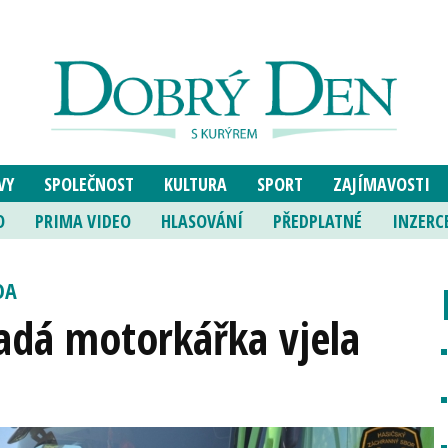
VY
SPOLEČNOST
KULTURA
SPORT
ZAJÍMAVOSTI
O
PRIMA VIDEO
HLASOVÁNÍ
PŘEDPLATNÉ
INZERC
DA
ladá motorkářka vjela