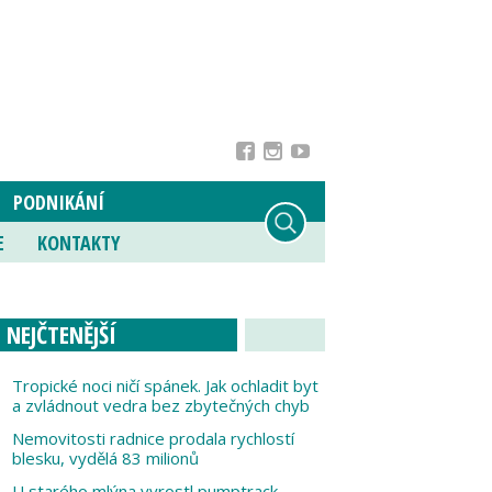
PODNIKÁNÍ
E
KONTAKTY
NEJČTENĚJŠÍ
Tropické noci ničí spánek. Jak ochladit byt
a zvládnout vedra bez zbytečných chyb
Nemovitosti radnice prodala rychlostí
blesku, vydělá 83 milionů
U starého mlýna vyrostl pumptrack,