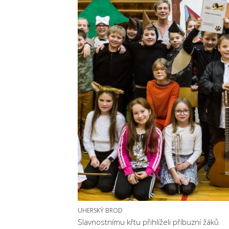
UHERSKÝ BROD
Slavnostnímu křtu přihlíželi příbuzní žáků