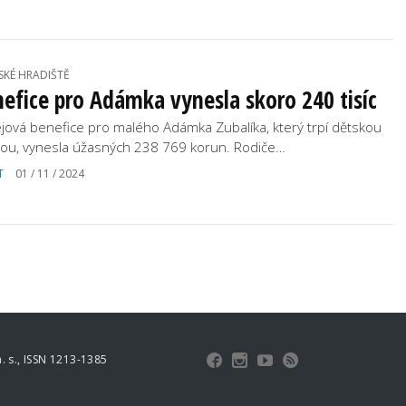
SKÉ HRADIŠTĚ
efice pro Adámka vynesla skoro 240 tisíc
jová benefice pro malého Adámka Zubalíka, který trpí dětskou
ou, vynesla úžasných 238 769 korun. Rodiče…
T
01 / 11 / 2024
 s., ISSN 1213-1385