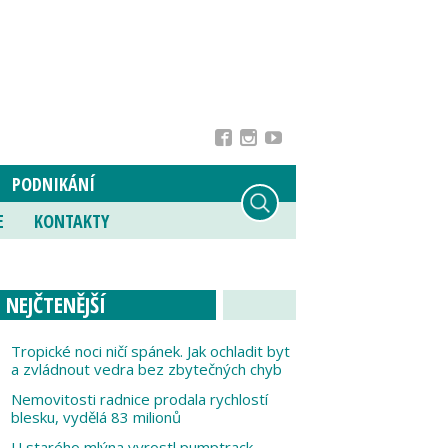
PODNIKÁNÍ
E
KONTAKTY
NEJČTENĚJŠÍ
Tropické noci ničí spánek. Jak ochladit byt
a zvládnout vedra bez zbytečných chyb
Nemovitosti radnice prodala rychlostí
blesku, vydělá 83 milionů
U starého mlýna vyrostl pumptrack,