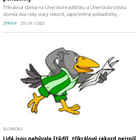
Tříkrálová sbírka na Uherskohradišťsku a Uherskobrodsku
zlomila dva roky starý rekord, zapečetěné pokladničky…
ZPRÁVY
25 / 01 / 2022
SLOVÁCKO
Lidé jsou nebývale štědří, tříkrálový rekord nejspíš