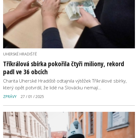
UHERSKÉ HRADIŠTĚ
Tříkrálová sbírka pokořila čtyři miliony, rekord
padl ve 36 obcích
Charita Uherské Hradiště odtajnila výtěžek Tříkrálové sbírky,
který opět potvrdil, že lidé na Slovácku nemají…
ZPRÁVY
27 / 01 / 2025