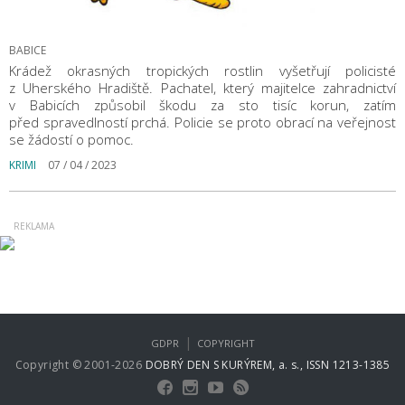
BABICE
Krádež okrasných tropických rostlin vyšetřují policisté
z Uherského Hradiště. Pachatel, který majitelce zahradnictví
v Babicích způsobil škodu za sto tisíc korun, zatím
před spravedlností prchá. Policie se proto obrací na veřejnost
se žádostí o pomoc.
KRIMI
07 / 04 / 2023
|
GDPR
COPYRIGHT
Copyright © 2001-2026
DOBRÝ DEN S KURÝREM, a. s., ISSN 1213-1385