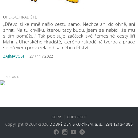
UHERSKÉ HRADIŠTĚ
„Dřevo si ke mně našlo cestu samo. Nechce ani do ohně, ani
shnít. Na tu chvilku, kterou tady budu, jsem se nabídl, že mu
s tím pomůžu.“ Tak popisuje začátek své řemeslné cesty Jiří
Mahr z Uherského Hradiště, kterého rukodělná tvorba a práce
se dřevem provázela od samého dětství.
ZAJÍMAVOSTI
27 / 11 / 2022
|
GDPR
COPYRIGHT
Copyright © 2001-2026
DOBRÝ DEN S KURÝREM, a. s., ISSN 1213-1385