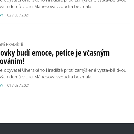
vých domů v ulici Mánesova vzbudila bezmála…
VY
02 / 03 / 2021
SKÉ HRADIŠTĚ
ovky budí emoce, petice je včasným
rováním!
ce obyvatel Uherského Hradiště proti zamýšlené výstavbě dvou
vých domů v ulici Mánesova vzbudila bezmála…
VY
01 / 03 / 2021