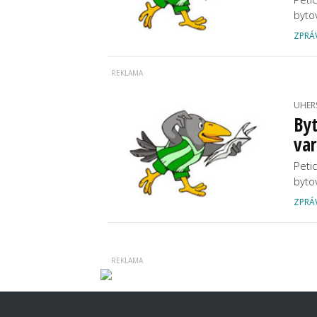
byto
ZPRÁ
UHER
Byt
va
Peti
byto
ZPRÁ