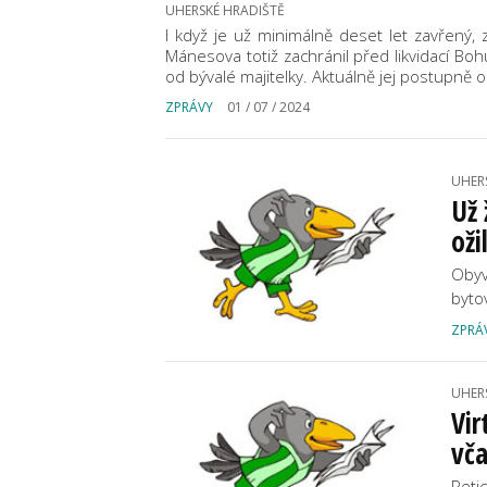
UHERSKÉ HRADIŠTĚ
I když je už minimálně deset let zavřený, 
Mánesova totiž zachránil před likvidací Boh
od bývalé majitelky. Aktuálně jej postupně o
ZPRÁVY
01 / 07 / 2024
UHER
Už 
oži
Obyv
byto
ZPRÁ
UHER
Vir
vč
Peti