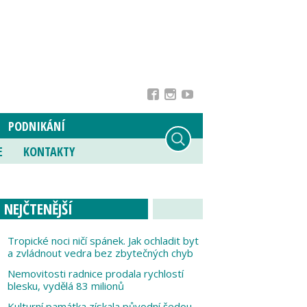
PODNIKÁNÍ
E
KONTAKTY
NEJČTENĚJŠÍ
Tropické noci ničí spánek. Jak ochladit byt
a zvládnout vedra bez zbytečných chyb
Nemovitosti radnice prodala rychlostí
blesku, vydělá 83 milionů
Kulturní památka získala původní šedou