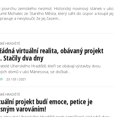
z povrchu zemského nezmizí. Historický novinový stánek v ulici
umil Michalec ze Starého Města, který sáhl do úspor a koupil jej
pravuje a nevyloučil, že jej časem…
SKÉ HRADIŠTĚ
žádná virtuální realita, obávaný projekt
l. Stačily dva dny
atelé Uherského Hradiště, kteří se obávají výstavby dvou
vých domů v ulici Mánesova, se dočkali…
VY
23 / 03 / 2021
SKÉ HRADIŠTĚ
tuální projekt budí emoce, petice je
asným varováním!
ce obyvatel Uherského Hradiště proti zamýšlené výstavbě dvou