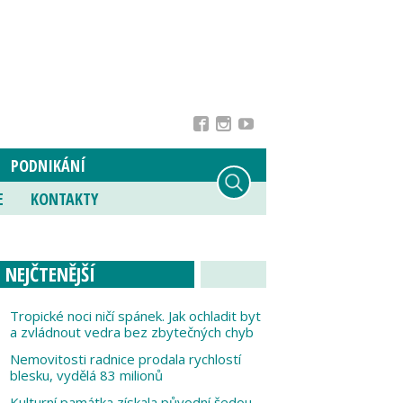
PODNIKÁNÍ
E
KONTAKTY
NEJČTENĚJŠÍ
Tropické noci ničí spánek. Jak ochladit byt
a zvládnout vedra bez zbytečných chyb
Nemovitosti radnice prodala rychlostí
blesku, vydělá 83 milionů
Kulturní památka získala původní šedou