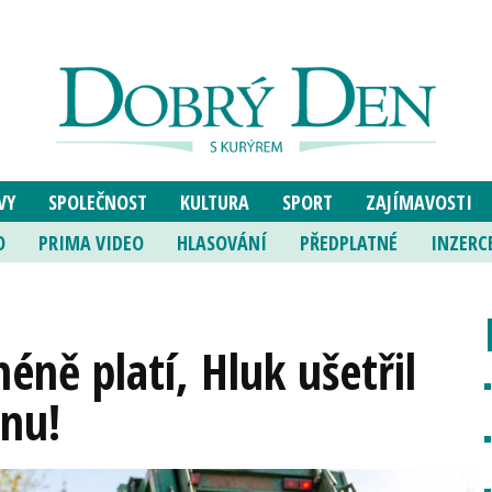
VY
SPOLEČNOST
KULTURA
SPORT
ZAJÍMAVOSTI
O
PRIMA VIDEO
HLASOVÁNÍ
PŘEDPLATNÉ
INZERC
méně platí, Hluk ušetřil
onu!