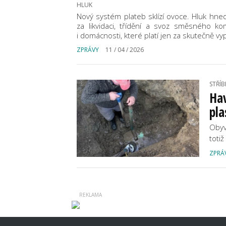
HLUK
Nový systém plateb sklízí ovoce. Hluk hned
za likvidaci, třídění a svoz směsného k
i domácnosti, které platí jen za skutečně 
ZPRÁVY
11 / 04 / 2026
STŘÍB
Hav
pla
Obyv
toti
ZPRÁ