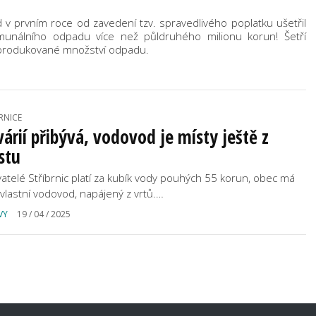
 v prvním roce od zavedení tzv. spravedlivého poplatku ušetřil
omunálního odpadu více než půldruhého milionu korun! Šetří
vyprodukované množství odpadu.
RNICE
árií přibývá, vodovod je místy ještě z
stu
atelé Stříbrnic platí za kubík vody pouhých 55 korun, obec má
ž vlastní vodovod, napájený z vrtů.…
VY
19 / 04 / 2025