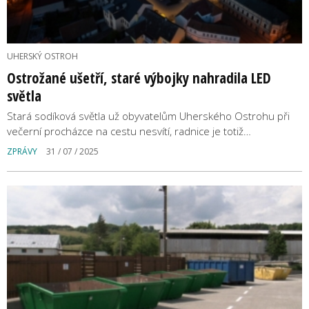
UHERSKÝ OSTROH
Ostrožané ušetří, staré výbojky nahradila LED
světla
Stará sodíková světla už obyvatelům Uherského Ostrohu při
večerní procházce na cestu nesvítí, radnice je totiž…
ZPRÁVY
31 / 07 / 2025