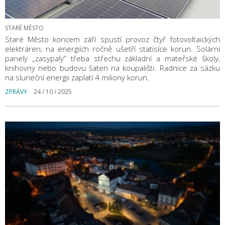
STARÉ MĚSTO
Staré Město koncem září spustí provoz čtyř fotovoltaických
elektráren, na energiích ročně ušetří statisíce korun. Solární
panely „zasypaly“ třeba střechu základní a mateřské školy,
knihovny nebo budovu šaten na koupališti. Radnice za sázku
na sluneční energii zaplatí 4 miliony korun.
ZPRÁVY
24 / 10 / 2025