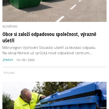
SLOVÁCKO
Obce si založí odpadovou společnost, výrazně
ušetří
Mikroregion Východní Slovácko ušetří za likvidaci odpadu.
Na okraji Nivnice už vyrůstá nové odpadové centrum,…
ZPRÁVY
10 / 05 / 2025