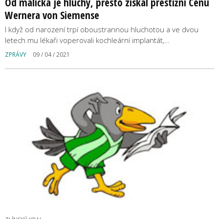
Od malička je hluchý, přesto získal prestižní Cenu
Wernera von Siemense
I když od narození trpí oboustrannou hluchotou a ve dvou
letech mu lékaři voperovali kochleární implantát,…
ZPRÁVY
09 / 04 / 2021