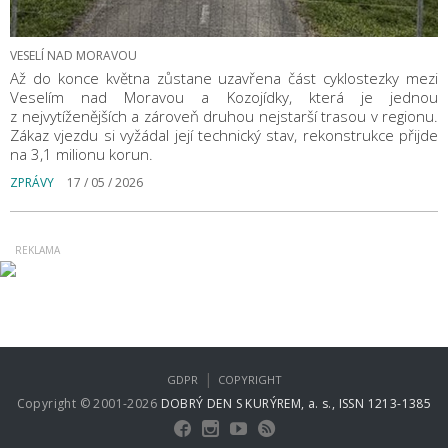
VESELÍ NAD MORAVOU
Až do konce května zůstane uzavřena část cyklostezky mezi
Veselím nad Moravou a Kozojídky, která je jednou
z nejvytíženějších a zároveň druhou nejstarší trasou v regionu.
Zákaz vjezdu si vyžádal její technický stav, rekonstrukce přijde
na 3,1 milionu korun.
ZPRÁVY
17 / 05 / 2026
|
GDPR
COPYRIGHT
Copyright © 2001-2026
DOBRÝ DEN S KURÝREM, a. s., ISSN 1213-1385