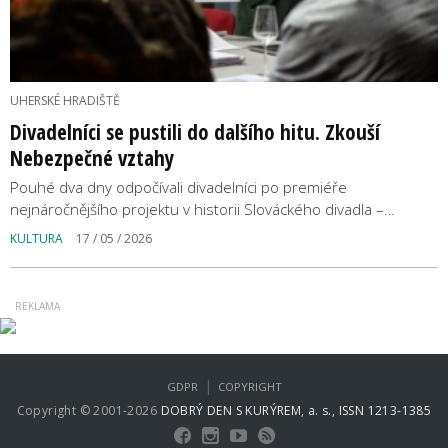
UHERSKÉ HRADIŠTĚ
Divadelníci se pustili do dalšího hitu. Zkouší
Nebezpečné vztahy
Pouhé dva dny odpočívali divadelníci po premiéře
nejnáročnějšího projektu v historii Slováckého divadla –…
KULTURA
17 / 05 / 2026
|
GDPR
COPYRIGHT
Copyright © 2001-2026
DOBRÝ DEN S KURÝREM, a. s., ISSN 1213-1385