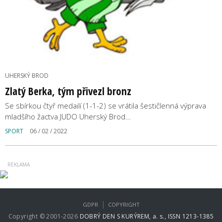
UHERSKÝ BROD
Zlatý Berka, tým přivezl bronz
Se sbírkou čtyř medailí (1-1-2) se vrátila šestičlenná výprava
mladšího žactva JUDO Uherský Brod…
SPORT
06 / 02 / 2022
|
GDPR
COPYRIGHT
Copyright © 2001-2026
DOBRÝ DEN S KURÝREM, a. s., ISSN 1213-1385