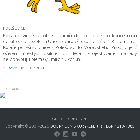
POLEŠOVICE
Když do vinařské oblasti zamíří dotace, ještě do konce roku
se síť cyklostezek na Uherskohradišťsku rozšíří o 1,3 kilometru.
Kolaře potěší spojnice z Polešovic do Moravského Písku, o jejíž
oživení městys usiluje už léta. Projektované náklady
se pohybují kolem 6,5 milionu korun.
ZPRÁVY
01 / 01 / 2021
|
GDPR
COPYRIGHT
Copyright © 2001-2026
DOBRÝ DEN S KURÝREM, a. s., ISSN 1213-1385