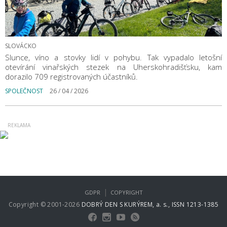
SLOVÁCKO
Slunce, víno a stovky lidí v pohybu. Tak vypadalo letošní
otevírání vinařských stezek na Uherskohradišťsku, kam
dorazilo 709 registrovaných účastníků.
SPOLEČNOST
26 / 04 / 2026
|
GDPR
COPYRIGHT
Copyright © 2001-2026
DOBRÝ DEN S KURÝREM, a. s., ISSN 1213-1385