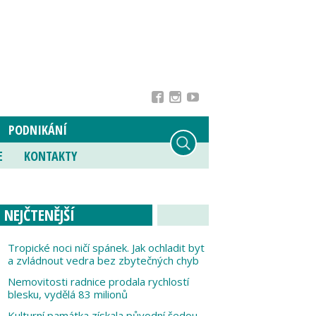
PODNIKÁNÍ
E
KONTAKTY
NEJČTENĚJŠÍ
Tropické noci ničí spánek. Jak ochladit byt
a zvládnout vedra bez zbytečných chyb
Nemovitosti radnice prodala rychlostí
blesku, vydělá 83 milionů
Kulturní památka získala původní šedou