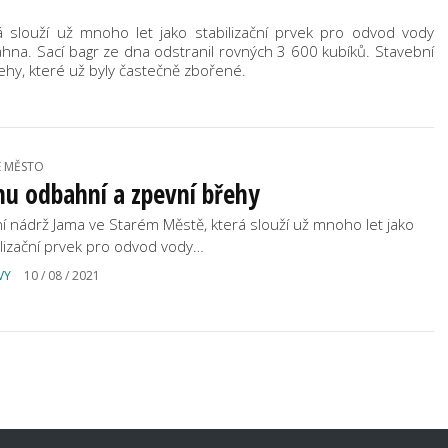
 slouží už mnoho let jako stabilizační prvek pro odvod vody
ahna. Sací bagr ze dna odstranil rovných 3 600 kubíků. Stavební
řehy, které už byly častečně zbořené.
É MĚSTO
u odbahní a zpevní břehy
í nádrž Jama ve Starém Městě, která slouží už mnoho let jako
ilizační prvek pro odvod vody…
VY
10 / 08 / 2021