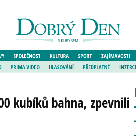
VY
SPOLEČNOST
KULTURA
SPORT
ZAJÍMAVOSTI
O
PRIMA VIDEO
HLASOVÁNÍ
PŘEDPLATNÉ
INZERC
00 kubíků bahna, zpevnili