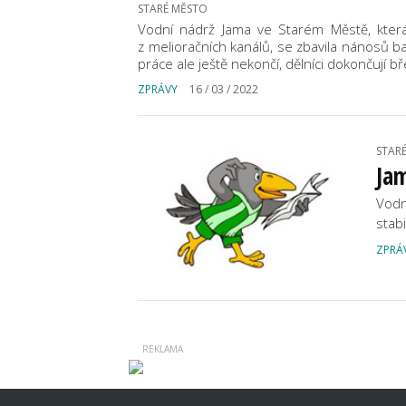
STARÉ MĚSTO
Vodní nádrž Jama ve Starém Městě, která
z melioračních kanálů, se zbavila nánosů b
práce ale ještě nekončí, dělníci dokončují b
ZPRÁVY
16 / 03 / 2022
STAR
Jam
Vodn
stab
ZPRÁ